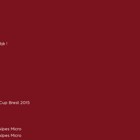
éjà !
oCup Brest 2015
lpes Micro
lpes Micro