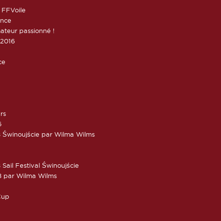
 FFVoile
ance
ateur passionné !
 2016
ce
rs
6
 Świnoujście par Wilma Wilms
Sail Festival Świnoujście
8 par Wilma Wilms
Cup