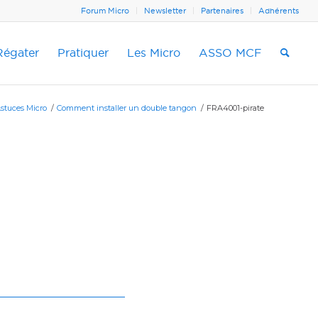
Forum Micro
Newsletter
Partenaires
Adhérents
Régater
Pratiquer
Les Micro
ASSO MCF
stuces Micro
/
Comment installer un double tangon
/
FRA4001-pirate