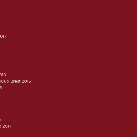
2017
010
roCup Brest 2015
5
o
o 2017