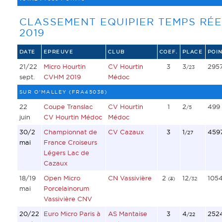
CLASSEMENT EQUIPIER TEMPS RÉE
2019
DATE
EPREUVE
CLUB
COEF.
PLACE
POIN
21/22
Micro Hourtin
CV Hourtin
3
3
295
/23
sept.
CVHM 2019
Médoc
SUR O'MALLEY (FRA45038)
22
Coupe Translac
CV Hourtin
1
2
499
/5
juin
CV Hourtin Médoc
Médoc
30/2
Championnat de
CV Cazaux
3
1
459
/27
mai
France Croiseurs
Légers Lac de
Cazaux
18/19
Open Micro
CN Vassivière
2
12
105
(
3
)
/32
mai
Porcelainorum
Vassivière CNV
20/22
Euro Micro Paris à
AS Mantaise
3
4
252
/22