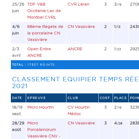
25/26
TDF V&B
CVR Léran
3
3
270
/19
juin
Occitanie Lac de
Montbel CVRL
4/6
68ème Régate de
CN Vassivière
2
1
243
/13
juin
la porcelaine CN
Vassivière
2/3
Open Erdre
ANCRE
2
1
292
/23
avril
ANCRE
TOTAL :
17537 POINTS
CLASSEMENT EQUIPIER TEMPS RÉE
2021
DATE
EPREUVE
CLUB
COEF.
PLACE
POIN
18/19
Micro Hourtin
CV Hourtin
3
2
323
/19
sept.
Médoc
28/29
Micro
CN Vassivière
3
4
283
/28
août
Porcelainorum
Vassivière CNV -