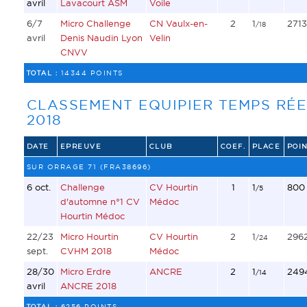
avril
Lavacourt ASM
Voile
6/7
Micro Challenge
CN Vaulx-en-
2
1
2713
/18
avril
Denis Naudin Lyon
Velin
CNVV
TOTAL :
14344 POINTS
CLASSEMENT EQUIPIER TEMPS RÉE
2018
DATE
EPREUVE
CLUB
COEF.
PLACE
POIN
SUR ORRAGE 71 (FRA38696)
6 oct.
Challenge
CV Hourtin
1
1
800
/5
d'automne n°1 CV
Médoc
Hourtin Médoc
22/23
Micro Hourtin
CV Hourtin
2
1
296
/24
sept.
CVHM 2018
Médoc
28/30
Micro Erdre
ANCRE
2
1
249
/14
avril
ANCRE 2018
TOTAL :
6256 POINTS