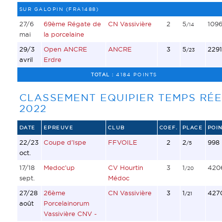
SUR GALOPIN (FRA1488)
27/6
69ème Régate de
CN Vassivière
2
5
109
/14
mai
la porcelaine
29/3
Open ANCRE
ANCRE
3
5
2291
/23
avril
Erdre
TOTAL :
4184 POINTS
CLASSEMENT EQUIPIER TEMPS RÉE
2022
DATE
EPREUVE
CLUB
COEF.
PLACE
POIN
22/23
Coupe d’Ispe
FFVOILE
2
2
998
/5
oct.
17/18
Medoc’up
CV Hourtin
3
1
420
/20
sept.
Médoc
27/28
26ème
CN Vassivière
3
1
427
/21
août
Porcelainorum
Vassivière CNV -