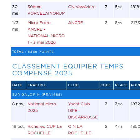
30
30ème
CN Vassivière
3
5
1818
/16
mai
PORCELAINORUM
1/3
Micro Erdre
ANCRE
3
5
2173
/21
mai
ANCRE -
NATIONAL MICRO
1 - 3 mai 2026
TOTAL :
5488 POINTS
CLASSEMENT EQUIPIER TEMPS
COMPENSÉ 2025
DATE
EPREUVE
CLUB
COEF.
PLACE
POIN
SUR GALOPIN (FRA1488)
8 nov.
National Micro
Yacht Club
3
3
1872
/10
2025
ISPE
BISCARROSSE
18 oct.
Richelieu CUP La
C N LA
2
4
135
/15
ROCHELLE
ROCHELLE