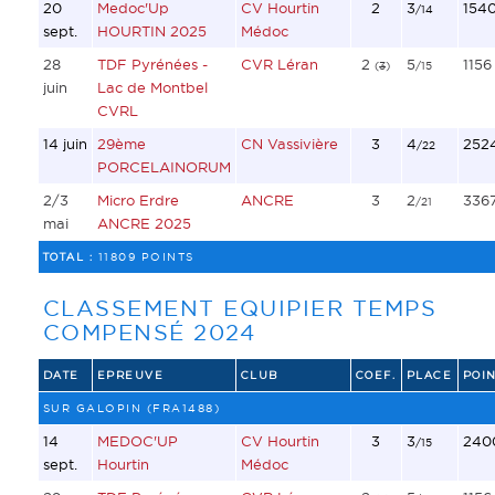
20
Medoc'Up
CV Hourtin
2
3
154
/14
sept.
HOURTIN 2025
Médoc
28
TDF Pyrénées -
CVR Léran
2
5
1156
(
3
)
/15
juin
Lac de Montbel
CVRL
14 juin
29ème
CN Vassivière
3
4
252
/22
PORCELAINORUM
2/3
Micro Erdre
ANCRE
3
2
336
/21
mai
ANCRE 2025
TOTAL :
11809 POINTS
CLASSEMENT EQUIPIER TEMPS
COMPENSÉ 2024
DATE
EPREUVE
CLUB
COEF.
PLACE
POIN
SUR GALOPIN (FRA1488)
14
MEDOC'UP
CV Hourtin
3
3
240
/15
sept.
Hourtin
Médoc