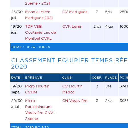
25ème - 2021
23/30
Mondial Micro
CV Martigues
3
5
250
/27
juil.
Martigues 2021
19/20
TDF V&B
CVR Léran
2
4
160
(
3
)
/20
juin
Occitanie Lac de
Montbel CVRL
TOTAL :
10174 POINTS
CLASSEMENT EQUIPIER TEMPS RÉE
2020
DATE
EPREUVE
CLUB
COEF.
PLACE
POIN
19/20
Micro Hourtin
CV Hourtin
3
1
3741
/14
sept.
CVHM
Médoc
29/30
Micro
CN Vassivière
3
2
395
/33
aout
Porcelainorum
Vassivière CNV -
24ème
TOTAL :
7696 POINTS