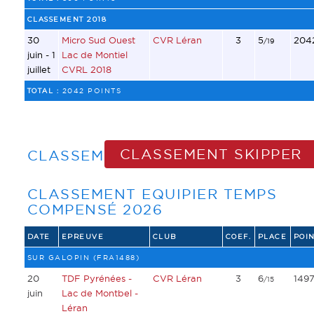
CLASSEMENT 2018
30
Micro Sud Ouest
CVR Léran
3
5
204
/19
juin - 1
Lac de Montiel
juillet
CVRL 2018
TOTAL :
2042 POINTS
CLASSEMENT SKIPPER
CLASSEMENT EQUIPIER
CLASSEMENT EQUIPIER TEMPS
COMPENSÉ 2026
DATE
EPREUVE
CLUB
COEF.
PLACE
POIN
SUR GALOPIN (FRA1488)
20
TDF Pyrénées -
CVR Léran
3
6
149
/15
juin
Lac de Montbel -
Léran