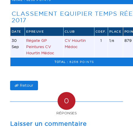
CLASSEMENT EQUIPIER TEMPS RÉE
2017
DATE
EPREUVE
CLUB
COEF.
PLACE
POIN
30
Régate GP
CV Hourtin
1
1
879
/6
Sep
Peintures CV
Médoc
Hourtin Médoc
TOTAL :
6256 POINTS
Retour
0
RÉPONSES
Laisser un commentaire