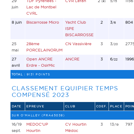
29
TDF Pyrénées -
CVR Léran
2
5
1156
(
3
)
/15
juin
Lac de Montbel
CVRL
8 juin
Biscarrosse Micro
Yacht Club
2
3
804
/6
ISPE
BISCARROSSE
25
28ème
CN Vassivière
3
3
277
/20
mai
PORCELAINORUM
27
Open ANCRE
ANCRE
3
6
1996
/22
avril
Erdre - OsirMic
TOTAL :
9131 POINTS
CLASSEMENT EQUIPIER TEMPS
COMPENSÉ 2023
DATE
EPREUVE
CLUB
COEF.
PLACE
POIN
SUR O'MALLEY (FRA45038)
16/19
MEDOC'UP
CV Hourtin
3
13
797
/19
sept.
Hourtin
Médoc