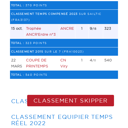
TOTAL :
370 POINTS
CLASSEMENT TEMPS COMPENSÉ 2023
SUR SAILTIC
(FRA3137)
15 oct.
Trophée
ANCRE
1
9
323
/15
ANCR'Erdre n°3
TOTAL :
323 POINTS
CLASSEMENT 2015
SUR LE 7 (FRA10023)
22
COUPE DE
CN
1
4
540
/11
MARS
PRINTEMPS
Viry
TOTAL :
540 POINTS
CLASSEMENT SKIPPER
CLASSEMENT EQUIPIER
CLASSEMENT EQUIPIER TEMPS
RÉEL 2022