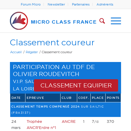
Forum Micro
Newsletter
Partenaires
Adhérents
Classement coureur
Accueil
/
Régater
/
Classement coureur
PARTICIPATION AU TDF DE
OLIVIER ROUDEVITCH
V.I.P. SAUMUR
(
LIGUE DE VOILE PAYS DE
CLASSEMENT EQUIPIER
LA LOIRE
)
DATE
EPREUVE
CLUB
COEF.
PLACE
POINTS
CLASSEMENT TEMPS COMPENSÉ 2024
SUR SAILTIC
(FRA3137)
24
Trophée
ANCRE
1
7
370
/13
mars
ANCR'Erdre n°1