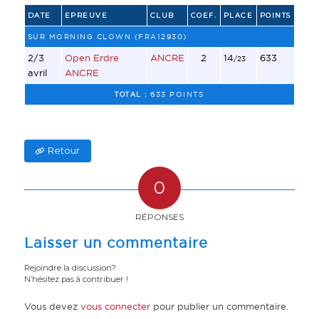
DATE
EPREUVE
CLUB
COEF.
PLACE
POINTS
SUR MORNING CLOWN (FRA12930)
2/3
Open Erdre
ANCRE
2
14
633
/23
avril
ANCRE
TOTAL :
633 POINTS
Retour
0
RÉPONSES
Laisser un commentaire
Rejoindre la discussion?
N’hésitez pas à contribuer !
Vous devez
vous connecter
pour publier un commentaire.