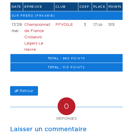
DATE
EPREUVE
CLUB
COEF.
PLACE
POINTS
SUR FRERO (FRA4918)
17/29
Championnat
FFVOILE
3
17
515
/20
mai
de France
Croiseurs
Légers Le
Havre
TOTAL :
980 POINTS
TOTAL :
515 POINTS
Retour
0
RÉPONSES
Laisser un commentaire