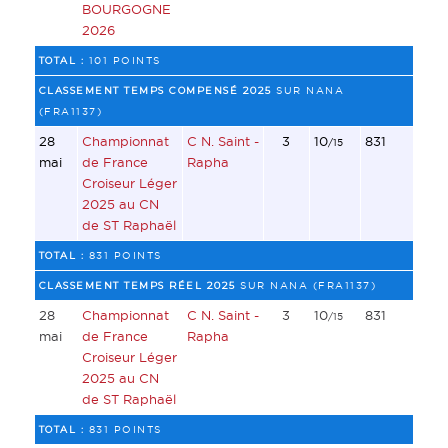
BOURGOGNE
2026
TOTAL :
101 POINTS
CLASSEMENT TEMPS COMPENSÉ 2025
SUR NANA
(FRA1137)
28
Championnat
C N. Saint -
3
10
831
/15
mai
de France
Rapha
Croiseur Léger
2025 au CN
de ST Raphaël
TOTAL :
831 POINTS
CLASSEMENT TEMPS RÉEL 2025
SUR NANA (FRA1137)
28
Championnat
C N. Saint -
3
10
831
/15
mai
de France
Rapha
Croiseur Léger
2025 au CN
de ST Raphaël
TOTAL :
831 POINTS