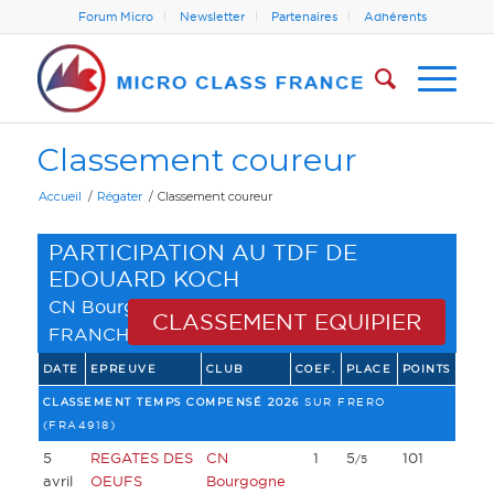
Forum Micro
Newsletter
Partenaires
Adhérents
Classement coureur
Accueil
/
Régater
/
Classement coureur
PARTICIPATION AU TDF DE
EDOUARD KOCH
CN Bourgogne
(
LIGUE BOURGOGNE
CLASSEMENT EQUIPIER
FRANCHE CONTE
)
DATE
EPREUVE
CLUB
COEF.
PLACE
POINTS
CLASSEMENT TEMPS COMPENSÉ 2026
SUR FRERO
(FRA4918)
5
REGATES DES
CN
1
5
101
/5
avril
OEUFS
Bourgogne