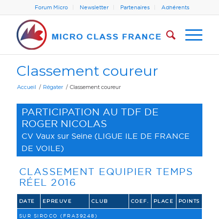
Forum Micro
Newsletter
Partenaires
Adhérents
Classement coureur
Accueil
/
Régater
/
Classement coureur
PARTICIPATION AU TDF DE
ROGER NICOLAS
CV Vaux sur Seine
(
LIGUE ILE DE FRANCE
DE VOILE
)
CLASSEMENT EQUIPIER TEMPS
RÉEL 2016
DATE
EPREUVE
CLUB
COEF.
PLACE
POINTS
SUR SIROCO (FRA39248)