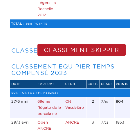
Légers La
Rochelle
2012
TOTAL :
688 POINTS
CLASSEMENT SKIPPER
CLASSEMENT EQUIPIER
CLASSEMENT EQUIPIER TEMPS
COMPENSÉ 2023
DATE
EPREUVE
CLUB
COEF.
PLACE
POINTS
SUR TORTUE (FRA38294)
27/6 mai
69ème
CN
2
7
804
/14
Régate de la
Vassivière
porcelaine
29/3 avril
Open
ANCRE
3
7
1853
/23
ANCRE