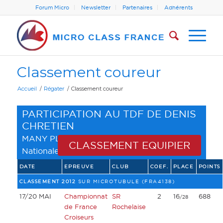
Forum Micro
Newsletter
Partenaires
Adhérents
Classement coureur
Accueil
/
Régater
/
Classement coureur
PARTICIPATION AU TDF DE DENIS
CHRETIEN
MANY PLAYERS - VIRTU
(
Structures
CLASSEMENT EQUIPIER
Nationales
)
DATE
EPREUVE
CLUB
COEF.
PLACE
POINTS
CLASSEMENT 2012
SUR MICROTUBULE (FRA4138)
17/20 MAI
Championnat
SR
2
16
688
/28
de France
Rochelaise
Croiseurs