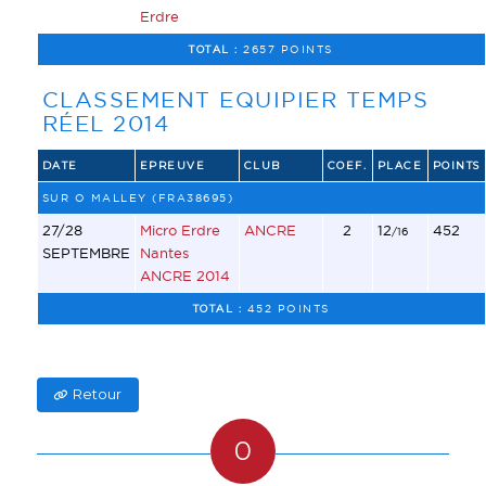
Erdre
TOTAL :
2657 POINTS
CLASSEMENT EQUIPIER TEMPS
RÉEL 2014
DATE
EPREUVE
CLUB
COEF.
PLACE
POINTS
SUR O MALLEY (FRA38695)
27/28
Micro Erdre
ANCRE
2
12
452
/16
SEPTEMBRE
Nantes
ANCRE 2014
TOTAL :
452 POINTS
Retour
0