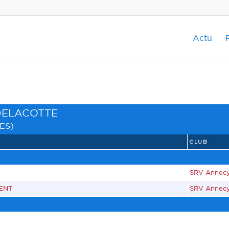
Actu
 DELACOTTE
ES
)
CLUB
SRV Annec
ENT
SRV Annec