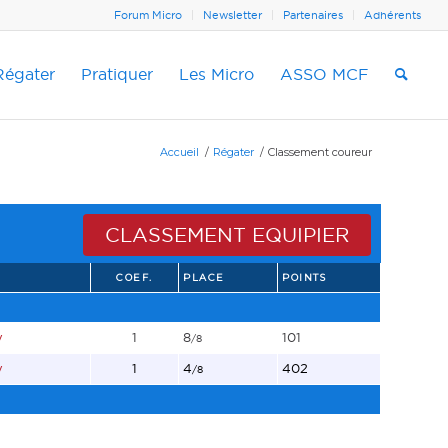
Forum Micro
Newsletter
Partenaires
Adhérents
Régater
Pratiquer
Les Micro
ASSO MCF
Accueil
/
Régater
/
Classement coureur
CLASSEMENT EQUIPIER
COEF.
PLACE
POINTS
y
1
8
101
/8
y
1
4
402
/8