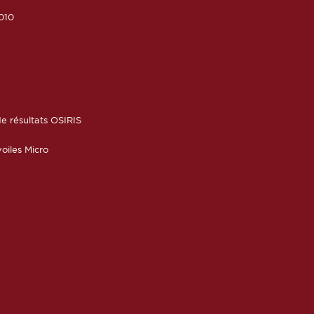
010
6
e résultats OSIRIS
oiles Micro