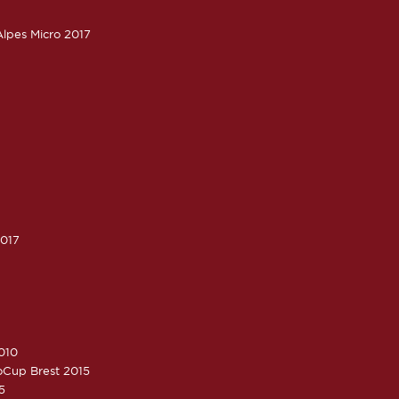
lpes Micro 2017
2017
010
roCup Brest 2015
5