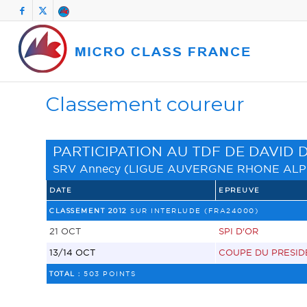
Classement coureur
PARTICIPATION AU TDF DE DAVID
SRV Annecy
(
LIGUE AUVERGNE RHONE ALP
DATE
EPREUVE
CLASSEMENT 2012
SUR INTERLUDE (FRA24000)
21 OCT
SPI D'OR
13/14 OCT
COUPE DU PRESID
TOTAL :
503 POINTS