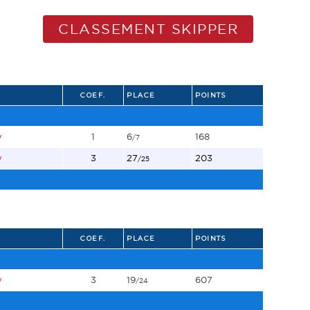
CLASSEMENT SKIPPER
COEF.
PLACE
POINTS
y
1
6
168
/7
y
3
27
203
/25
COEF.
PLACE
POINTS
y
3
19
607
/24