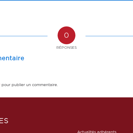
0
RÉPONSES
entaire
r
pour publier un commentaire.
ES
Actualités adhérents