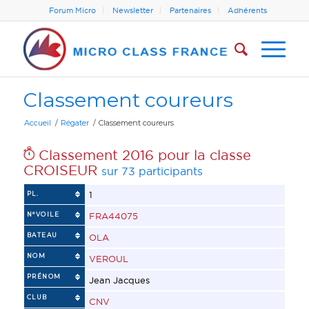
Forum Micro
Newsletter
Partenaires
Adhérents
Classement coureurs
Accueil
/
Régater
/
Classement coureurs
Classement 2016 pour la classe
CROISEUR
sur 73 participants
1
PL.
N°VOILE
FRA44075
BATEAU
OLA
NOM
VEROUL
PRÉNOM
Jean Jacques
CLUB
CNV