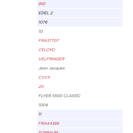
892
EDEL 2
1076
10
FRA37707
CELOYO
VELFRINGER
Jean Jacques
CVVX
20
FLYER 5500 CLASSIC
1004
11
FRA44366
SOMNIUM