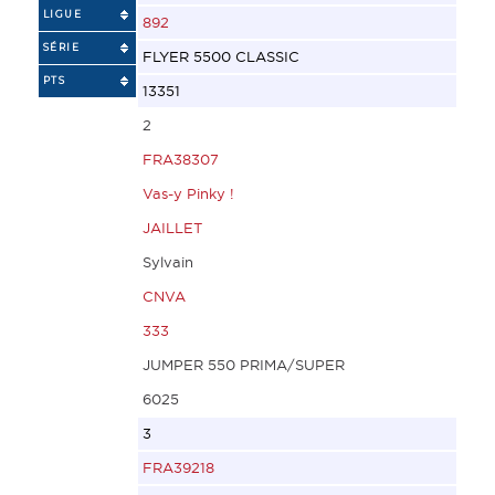
LIGUE
892
SÉRIE
FLYER 5500 CLASSIC
PTS
13351
2
FRA38307
Vas-y Pinky !
JAILLET
Sylvain
CNVA
333
JUMPER 550 PRIMA/SUPER
6025
3
FRA39218