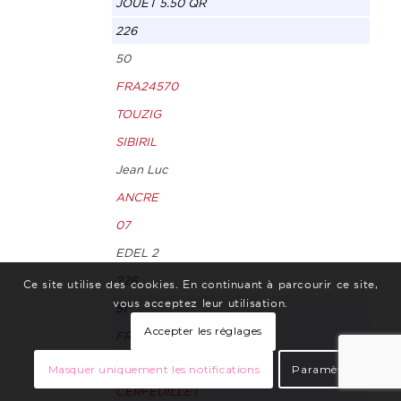
JOUET 5.50 QR
226
50
FRA24570
TOUZIG
SIBIRIL
Jean Luc
ANCRE
07
EDEL 2
226
Ce site utilise des cookies. En continuant à parcourir ce site,
vous acceptez leur utilisation.
51
Accepter les réglages
FRA0091
PTI BOUTCHOU
Masquer uniquement les notifications
Paramètres
CERFEUILLET