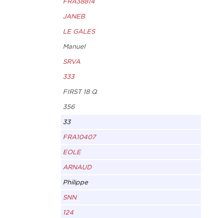
FRA38814
JANEB
LE GALES
Manuel
SRVA
333
FIRST 18 Q
356
33
FRA10407
EOLE
ARNAUD
Philippe
SNN
124