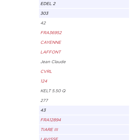
EDEL 2
303
42
FRA36952
CAYENNE
LAFFONT
Jean Claude
CVRL
124
KELT 5.50 Q
277
43
FRA12894
TIARE III
LAVISSE