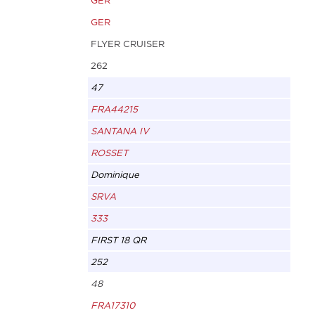
GER
GER
FLYER CRUISER
262
47
FRA44215
SANTANA IV
ROSSET
Dominique
SRVA
333
FIRST 18 QR
252
48
FRA17310