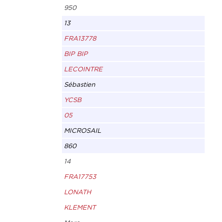
950
13
FRA13778
BIP BIP
LECOINTRE
Sébastien
YCSB
05
MICROSAIL
860
14
FRA17753
LONATH
KLEMENT