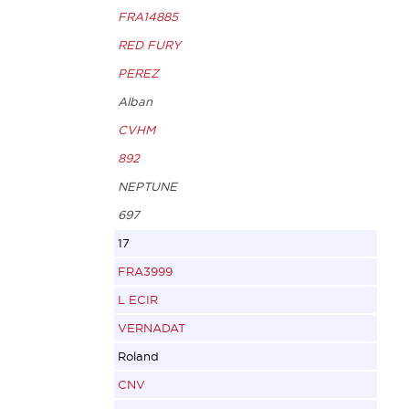
FRA14885
RED FURY
PEREZ
Alban
CVHM
892
NEPTUNE
697
17
FRA3999
L ECIR
VERNADAT
Roland
CNV