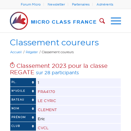
Forum Micro
Newsletter
Partenaires
Adhérents
Classement coureurs
Accueil
/
Régater
/
Classement coureurs
Classement 2023 pour la classe
REGATE
sur 28 participants
1
PL.
N°VOILE
FRA4170
BATEAU
LE CYRIC
NOM
CLEMENT
PRÉNOM
Eric
CLUB
CVCL