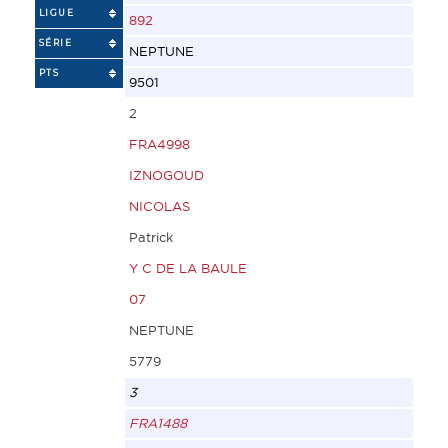
LIGUE
892
SÉRIE
NEPTUNE
PTS
9501
2
FRA4998
IZNOGOUD
NICOLAS
Patrick
Y C DE LA BAULE
07
NEPTUNE
5779
3
FRA1488