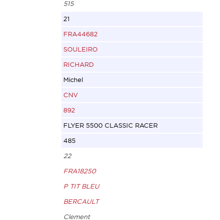
515
21
FRA44682
SOULEIRO
RICHARD
Michel
CNV
892
FLYER 5500 CLASSIC RACER
485
22
FRA18250
P TIT BLEU
BERCAULT
Clement