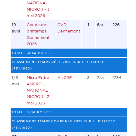
NATIONAL
MICRO 1 - 3
mai 2026
19
Coupe de
CVD
1
6
226
/8
avril
printemps
Dennemont
Dennemont
2026
TOTAL :
3064 POINTS
CLASSEMENT TEMPS RÉEL 2026
SUR IL FURIOSO
(FRA1930)
1/3
Micro Erdre
ANCRE
3
7
1734
/21
mai
ANCRE -
NATIONAL
MICRO 1 - 3
mai 2026
TOTAL :
1734 POINTS
CLASSEMENT TEMPS COMPENSÉ 2025
SUR IL FURIOSO
(FRA1930)