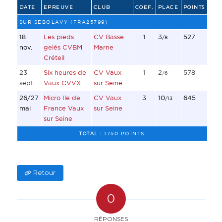
DATE
EPREUVE
CLUB
COEF.
PLACE
POINTS
SUR SEBOLAVY (FRA25799)
18
Les pieds
CV Basse
1
3
527
/8
nov.
gelés CVBM
Marne
Créteil
23
Six heures de
CV Vaux
1
2
578
/6
sept.
Vaux CVVX
sur Seine
26/27
Micro Ile de
CV Vaux
3
10
645
/13
mai
France Vaux
sur Seine
sur Seine
TOTAL :
1750 POINTS
Retour
0
RÉPONSES