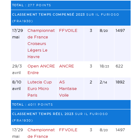
TOTAL :
277 POINTS
CLASSEMENT TEMPS COMPENSÉ 2023
SUR IL FURIOSO
(FRA1930)
17/29
Championnat
FFVOILE
3
8
1497
/20
mai
de France
Croiseurs
Légers Le
Havre
29/3
Open ANCRE
ANCRE
3
18
622
/23
avril
Erdre
8/10
Lutecia Cup
AS
2
2
1892
/14
avril
Euro Micro
Mantaise
Paris
Voile
TOTAL :
4011 POINTS
CLASSEMENT TEMPS RÉEL 2023
SUR IL FURIOSO
(FRA1930)
17/29
Championnat
FFVOILE
3
8
1497
/20
mai
de France