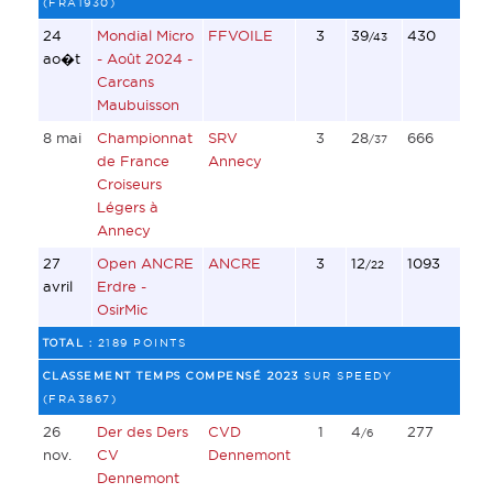
(FRA1930)
24
Mondial Micro
FFVOILE
3
39
430
/43
ao�t
- Août 2024 -
Carcans
Maubuisson
8 mai
Championnat
SRV
3
28
666
/37
de France
Annecy
Croiseurs
Légers à
Annecy
27
Open ANCRE
ANCRE
3
12
1093
/22
avril
Erdre -
OsirMic
TOTAL :
2189 POINTS
CLASSEMENT TEMPS COMPENSÉ 2023
SUR SPEEDY
(FRA3867)
26
Der des Ders
CVD
1
4
277
/6
nov.
CV
Dennemont
Dennemont