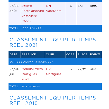
27/28
26ème
CN
3
8
1560
/21
août
Porcelainorum
Vassivière
Vassivière
CNV -
TOTAL :
1560 POINTS
CLASSEMENT EQUIPIER TEMPS
RÉEL 2021
DATE
EPREUVE
CLUB
COEF.
PLACE
POINTS
SUR SEBOLAVY (FRA25799)
23/30
Mondial Micro
CV
3
27
303
/27
juil.
Martigues
Martigues
2021
TOTAL :
303 POINTS
CLASSEMENT EQUIPIER TEMPS
RÉEL 2018