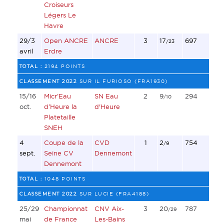
Croiseurs
Légers Le
Havre
29/3
Open ANCRE
ANCRE
3
17
697
/23
avril
Erdre
TOTAL :
2194 POINTS
CLASSEMENT 2022
SUR IL FURIOSO (FRA1930)
15/16
Micr’Eau
SN Eau
2
9
294
/10
oct.
d’Heure la
d'Heure
Platetaille
SNEH
4
Coupe de la
CVD
1
2
754
/9
sept.
Seine CV
Dennemont
Dennemont
TOTAL :
1048 POINTS
CLASSEMENT 2022
SUR LUCIE (FRA4188)
25/29
Championnat
CNV Aix-
3
20
787
/29
mai
de France
Les-Bains