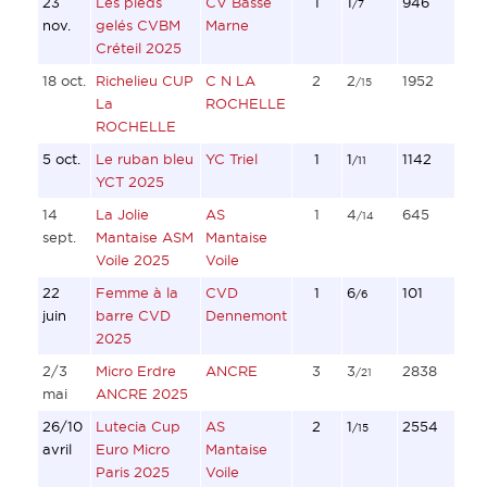
23
Les pieds
CV Basse
1
1
946
/7
nov.
gelés CVBM
Marne
Créteil 2025
18 oct.
Richelieu CUP
C N LA
2
2
1952
/15
La
ROCHELLE
ROCHELLE
5 oct.
Le ruban bleu
YC Triel
1
1
1142
/11
YCT 2025
14
La Jolie
AS
1
4
645
/14
sept.
Mantaise ASM
Mantaise
Voile 2025
Voile
22
Femme à la
CVD
1
6
101
/6
juin
barre CVD
Dennemont
2025
2/3
Micro Erdre
ANCRE
3
3
2838
/21
mai
ANCRE 2025
26/10
Lutecia Cup
AS
2
1
2554
/15
avril
Euro Micro
Mantaise
Paris 2025
Voile