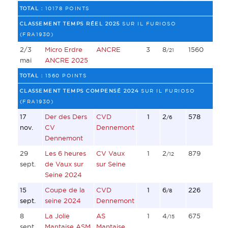
TOTAL :
10178 POINTS
CLASSEMENT TEMPS RÉEL 2025
SUR IL FURIOSO
(FRA1930)
2/3
Micro Erdre
ANCRE
3
8
1560
/21
mai
ANCRE 2025
TOTAL :
1560 POINTS
CLASSEMENT TEMPS COMPENSÉ 2024
SUR IL FURIOSO
(FRA1930)
17
Der des Ders
CVD
1
2
578
/6
nov.
CV
Dennemont
Dennemont
29
Les 6 heures
CV Vaux
1
2
879
/12
sept.
de Vaux sur
sur Seine
Seine 2024
15
Coupe de la
CVD
1
6
226
/8
sept.
seine 2024
Dennemont
8
La Jolie
AS
1
4
675
/15
sept.
Mantaise ASM
Mantaise