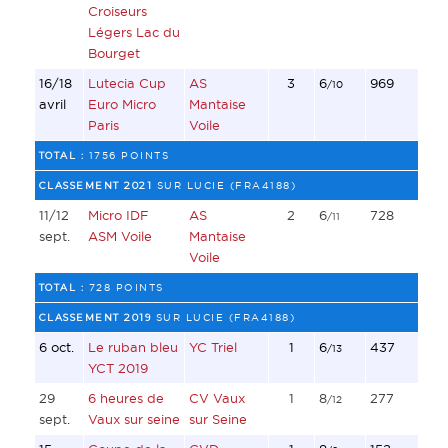
Croiseurs
Légers Lac du
Bourget
16/18
Lutecia Cup
AS
3
6
969
/10
avril
Euro Micro
Mantaise
Paris
Voile
TOTAL :
1756 POINTS
CLASSEMENT 2021
SUR LUCIE (FRA4188)
11/12
Micro IDF
AS
2
6
728
/11
sept.
ASM Voile
Mantaise
Voile
TOTAL :
728 POINTS
CLASSEMENT 2019
SUR LUCIE (FRA4188)
6 oct.
Le ruban bleu
YC Triel
1
6
437
/13
YCT 2019
29
6 heures de
CV Vaux
1
8
277
/12
sept.
Vaux sur seine
sur Seine