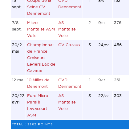
15
Coupe de la
CVD
1
8
152
/9
sept.
Seine CV
Dennemont
Dennemont
7/8
Micro
AS
2
9
376
/11
sept.
Mantaise ASM
Mantaise
Voile
Voile
30/2
Championnat
CV Cazaux
3
24
456
/27
mai
de France
Croiseurs
Légers Lac de
Cazaux
12 mai
10 Milles de
CVD
1
9
261
/13
Denemont
Dennemont
20/22
Euro Micro
AS
3
22
303
/22
avril
Paris à
Mantaise
Lavacourt
Voile
ASM
TOTAL :
2262 POINTS