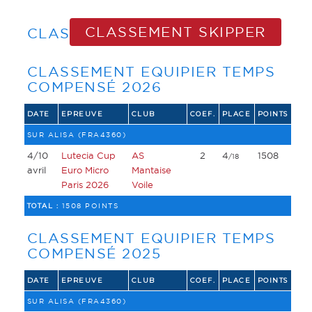
CLASSEMENT SKIPPER
CLASSEMENT EQUIPIER
CLASSEMENT EQUIPIER TEMPS
COMPENSÉ 2026
DATE
EPREUVE
CLUB
COEF.
PLACE
POINTS
SUR ALISA (FRA4360)
4/10
Lutecia Cup
AS
2
4
1508
/18
avril
Euro Micro
Mantaise
Paris 2026
Voile
TOTAL :
1508 POINTS
CLASSEMENT EQUIPIER TEMPS
COMPENSÉ 2025
DATE
EPREUVE
CLUB
COEF.
PLACE
POINTS
SUR ALISA (FRA4360)