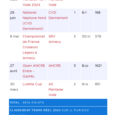
Voile 2024
Voile
29
National
CVD
1
6
168
/7
juin
Neptune Nord
Dennemont
(CVD
Dennemont)
8 mai
Championnat
SRV
3
30
576
/37
de France
Annecy
Croiseurs
Légers à
Annecy
27
Open ANCRE
ANCRE
3
8
1621
/22
avril
Erdre -
OsirMic
30
Lutetia Cup
AS
2
9
851
/19
mars
Mantaise
Voile
TOTAL :
5574 POINTS
CLASSEMENT TEMPS RÉEL 2024
SUR IL FURIOSO