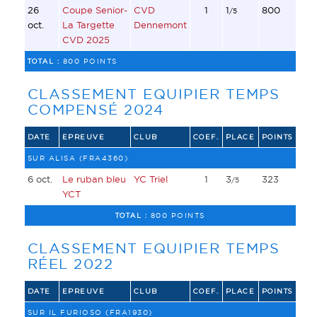
26
Coupe Senior-
CVD
1
1
800
/5
oct.
La Targette
Dennemont
CVD 2025
TOTAL :
800 POINTS
CLASSEMENT EQUIPIER TEMPS
COMPENSÉ 2024
DATE
EPREUVE
CLUB
COEF.
PLACE
POINTS
SUR ALISA (FRA4360)
6 oct.
Le ruban bleu
YC Triel
1
3
323
/5
YCT
TOTAL :
800 POINTS
CLASSEMENT EQUIPIER TEMPS
RÉEL 2022
DATE
EPREUVE
CLUB
COEF.
PLACE
POINTS
SUR IL FURIOSO (FRA1930)