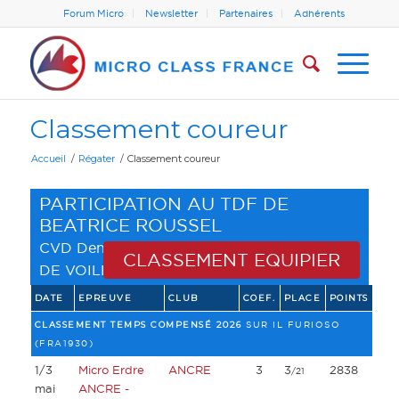
Forum Micro
Newsletter
Partenaires
Adhérents
Classement coureur
Accueil
/
Régater
/
Classement coureur
PARTICIPATION AU TDF DE
BEATRICE ROUSSEL
CVD Dennemont
(
LIGUE ILE DE FRANCE
CLASSEMENT EQUIPIER
DE VOILE
)
DATE
EPREUVE
CLUB
COEF.
PLACE
POINTS
CLASSEMENT TEMPS COMPENSÉ 2026
SUR IL FURIOSO
(FRA1930)
1/3
Micro Erdre
ANCRE
3
3
2838
/21
mai
ANCRE -