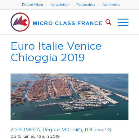
Forum Micro
Newsletter
Partenaires
Adhérents
Euro Italie Venice
Chioggia 2019
2019, IMCCA, Régate MIC
, TDF
(MIC)
(coef. 2)
Du 15 juin
au 16 juin 2019