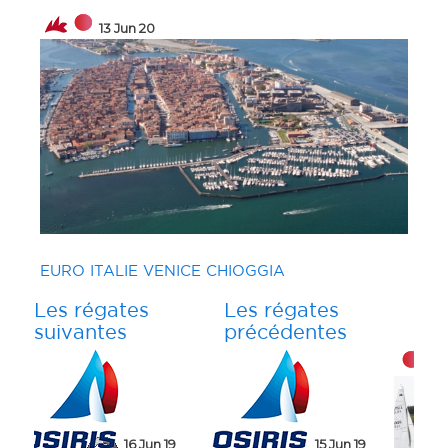
13 Jun 20
EURO ITALIE VENICE CHIOGGIA
Les régates
Les régates
suivantes
précédentes
22 Jun 19
8 Jun 19
 19
22 Jun 19
15 Jun 19