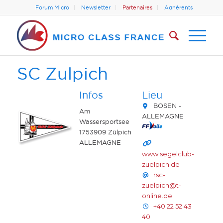
Forum Micro
Newsletter
Partenaires
Adhérents
SC Zulpich
Infos
Lieu
BOSEN -
Am
ALLEMAGNE
Wassersportsee
1753909 Zülpich
ALLEMAGNE
www.segelclub-
zuelpich.de
rsc-
zuelpich@t-
online.de
+40 22 52 43
40