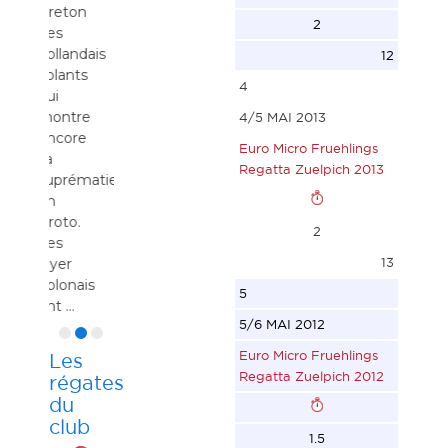
reton
classement
2
es
français
ollandais
12
et de la
olants
régate
4
ui
d'EuroMicro
ontre
4/5 MAI 2013
et se
ncore
trouve
Euro Micro Fruehlings
a
très
Regatta Zuelpich 2013
uprématie
facilement
n
près de
roto.
la ...
2
es
13
lyer
olonais
5
nt ...
5/6 MAI 2012
Euro Micro Fruehlings
Les
Regatta Zuelpich 2012
régates
du
club
1.5