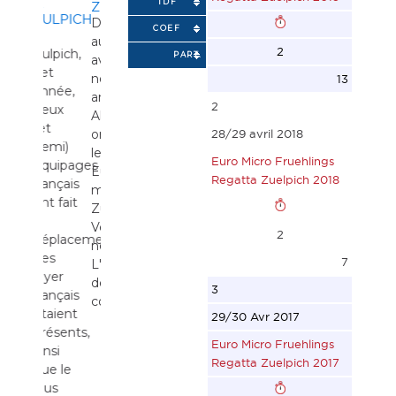
À
TDF
TDF
ZULPICH
ULPICH
2016
Du 29
COEF
A
Chers
au 30
2
ulpich,
Microvoilers
PART.
avril,
et
de la
nos
13
nnée,
France,
amis
2
eux
Nous
Allemands
et
voudrions
organisent
28/29 avril 2018
emi)
vous
leur
Euro Micro Fruehlings
quipages
inviter
Européenne
Regatta Zuelpich 2018
rançais
cordialement
micro à
nt fait
à notre
Zulpich.
e
régate
Venez
2
éplacement.
du 30
nombreux.
es
avril au
7
L'avis
lyer
1 mai à
de
3
rançais
Zülpich.
course
taient
La
29/30 Avr 2017
résents,
régate
Euro Micro Fruehlings
insi
est
Regatta Zuelpich 2017
ue le
en partie
lus
du