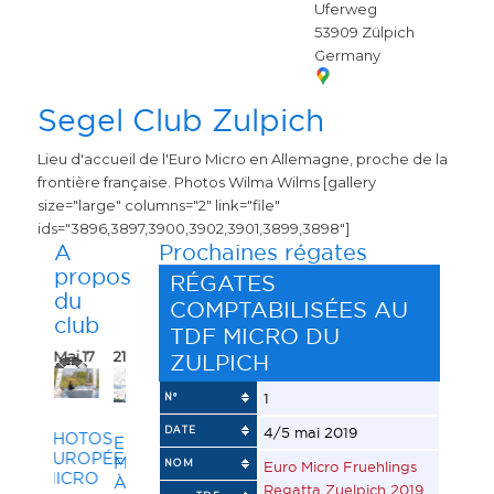
Uferweg
53909
Zülpich
Germany
Segel Club Zulpich
Lieu d'accueil de l'Euro Micro en Allemagne, proche de la
frontière française. Photos Wilma Wilms [gallery
size="large" columns="2" link="file"
ids="3896,3897,3900,3902,3901,3899,3898"]
A
Prochaines régates
propos
RÉGATES
du
COMPTABILISÉES AU
club
TDF MICRO DU
1 Mai 17
21 Avr 17
31 Mar
ZULPICH
16
1
N°
DATE
4/5 mai 2019
PHOTOS
EUROPÉENNE
EUROPÉENNE
ZÜLPICH
MICRO
NOM
Euro Micro Fruehlings
MICRO
AU
À
Regatta Zuelpich 2019