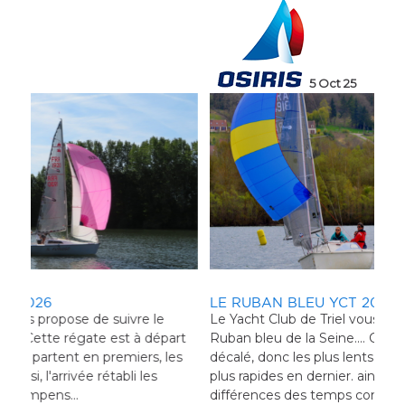
5 Oct 25
LE RUBAN BLEU YCT 2025
LE
Le Yacht Club de Triel vous propose de suivre le
Le 
art
Ruban bleu de la Seine.... Cette régate est à départ
Rub
es
décalé, donc les plus lents partent en premiers, les
plus rapides en dernier. ainsi, l'arrivée rétabli les
différences des temps compens...