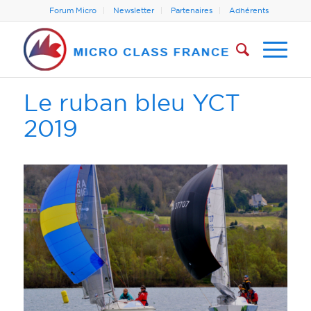
Forum Micro
Newsletter
Partenaires
Adhérents
Le ruban bleu YCT
2019