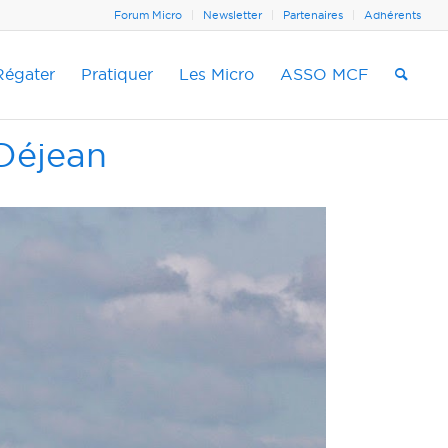
Forum Micro
Newsletter
Partenaires
Adhérents
Régater
Pratiquer
Les Micro
ASSO MCF
 Déjean