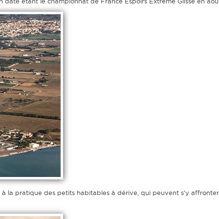
 en date étant le championnat de France Espoirs Extrême Glisse en aou
à la pratique des petits habitables à dérive, qui peuvent s’y affronter