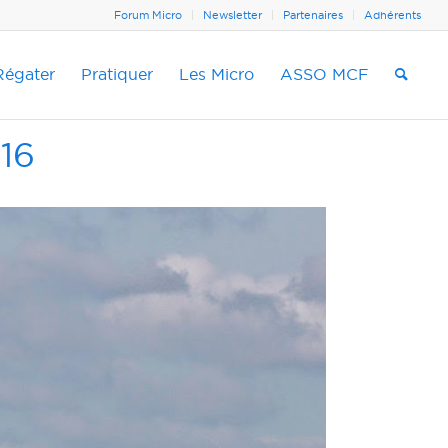
Forum Micro
Newsletter
Partenaires
Adhérents
Régater
Pratiquer
Les Micro
ASSO MCF
16