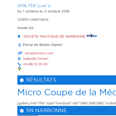
2016, TDF
(coef. 2)
Du 1 octobre
au 2 octobre 2016
OSIRIS HABITABLE
Grade 5A
SOCIETE NAUTIQUE DE NARBONNE
Etang de Bages-Sigean
snnarbonne.com
Isabelle Désert
04 68 32 26 06
RÉSULTATS
Micro Coupe de la Méd
[gallery link="file" size="medium" ids="1680,1681,1682" orde
SN NARBONNE