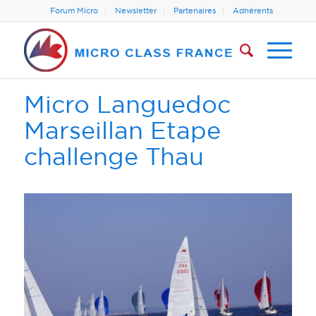
Forum Micro
Newsletter
Partenaires
Adhérents
Micro Languedoc
Marseillan Etape
challenge Thau