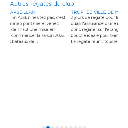
Autres régates du club
TROPHÉE VILLE DE MARSEILLAN
'est
2 jours de régate pour la mi Avril, n'hésitez pas, c'est
quasi l'assurance d'une météo printanière, venez
donc régater sur l'étang de Thau! Une mise en
25.
bouche idéale pour bien commencer la saison 2024.
La régate réunit tous les bateaux de ...
TR
2 jo
qua
don
bou
rég