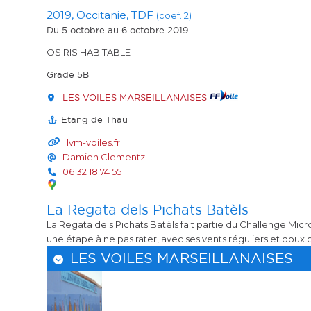
2019, Occitanie, TDF
(coef. 2)
Du 5 octobre
au 6 octobre 2019
OSIRIS HABITABLE
Grade 5B
LES VOILES MARSEILLANAISES
Etang de Thau
lvm-voiles.fr
Damien Clementz
06 32 18 74 55
La Regata dels Pichats Batèls
La Regata dels Pichats Batèls fait partie du Challenge Mic
une étape à ne pas rater, avec ses vents réguliers et doux p
LES VOILES MARSEILLANAISES