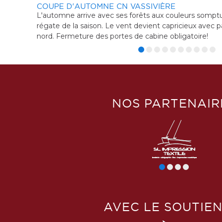
VASSIVIÈRE
LE RUB
forêts aux couleurs somptueuses. C'est la dernière
Le Yacht
t devient capricieux avec parfois de bonnes rafales de
 de cabine obligatoire!
NOS PARTENAIR
AVEC LE SOUTIEN