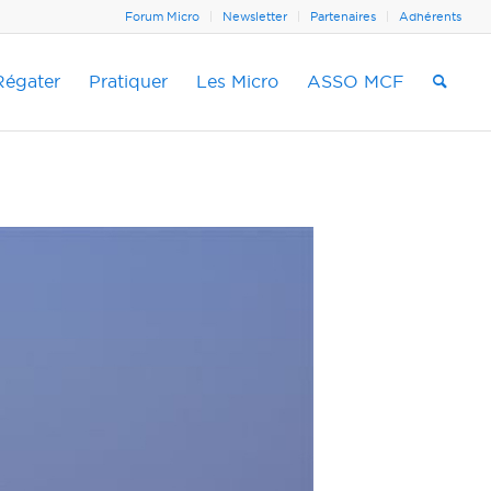
Forum Micro
Newsletter
Partenaires
Adhérents
Régater
Pratiquer
Les Micro
ASSO MCF