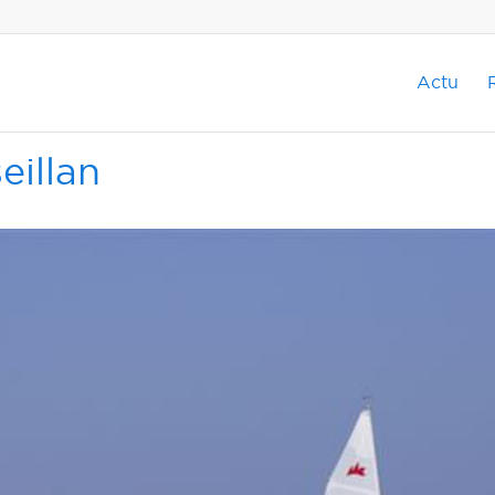
Actu
eillan