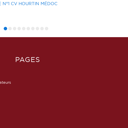
TROPHÉE PIERRE DÉJEAN ETAPE 8 - SN NAR
6 HEURES DE VAUX SUR SEINE
...
Huitième régate habitable de l'année du Trophée Pie
PAGES
sateurs