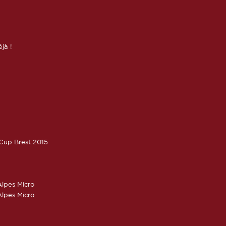
éjà !
oCup Brest 2015
lpes Micro
lpes Micro