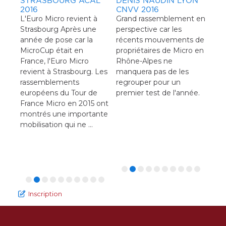
STRASBOURG ACAL
DENIS NAUDIN LYON
2016
CNVV 2016
L'Euro Micro revient à
Grand rassemblement en
Strasbourg Après une
perspective car les
L'AVANT PREMIÈRE
COUPE DE PRINTEMPS
RÉ
RÉ
année de pose car la
récents mouvements de
SRVA
CN VASSIVIÈRE 2016
HA
MI
Première régate de la
C'est le printemps et
201
La 
MicroCup était en
propriétaires de Micro en
Dim
saison à Annecy qui va
c'est reparti pour une
bie
France, l'Euro Micro
Rhône-Alpes ne
lieu
mesurer pour la
nouvelle saison à
rég
revient à Strasbourg. Les
manquera pas de les
hab
première fois ses 5
Vassivière ! Trois
CVT
rassemblements
regrouper pour un
pour
nouveaux Proto sur le
manches courues, une le
cat
européens du Tour de
premier test de l'année.
cour
plan d'eau du Mondial
matin, retour à terre pour
dér
France Micro en 2015 ont
du c
2017.
se restaurer et deux
quil
montrés une importante
http
manches l'après-midi,
pas
mobilisation qui ne ...
Nou
dans un vent froid. De N,
sur 
vot
en rafales et comme
Nico
d'habitude à ...
Inscr
Inscription