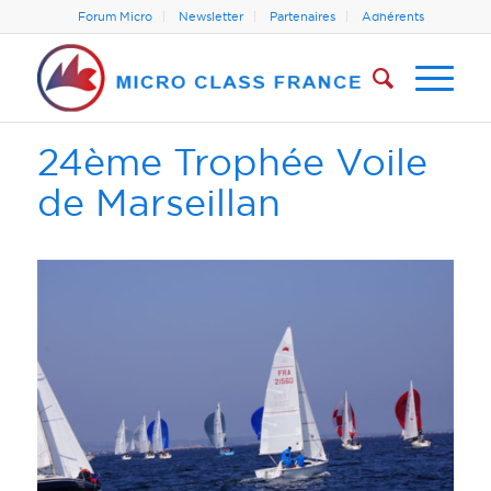
Forum Micro
Newsletter
Partenaires
Adhérents
24ème Trophée Voile
de Marseillan