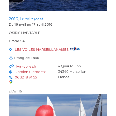
2016, Locale
(coef. 1)
Du 16 avril
au 17 avril 2016
OSIRIS HABITABLE
Grade 5A
LES VOILES MARSEILLANAISES
Etang de Thau
4 Quai Toulon
lvm-voiles.fr
34340
Marseillan
Damien Clementz
France
06 32 18 74 55
21 Avr 16