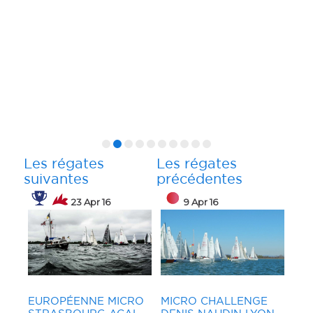
qua
don
bou
rég
Les régates
Les régates
suivantes
précédentes
23 Apr 16
9 Apr 16
 16
16 Apr 16
24 Apr 16
EUROPÉENNE MICRO
MICRO CHALLENGE