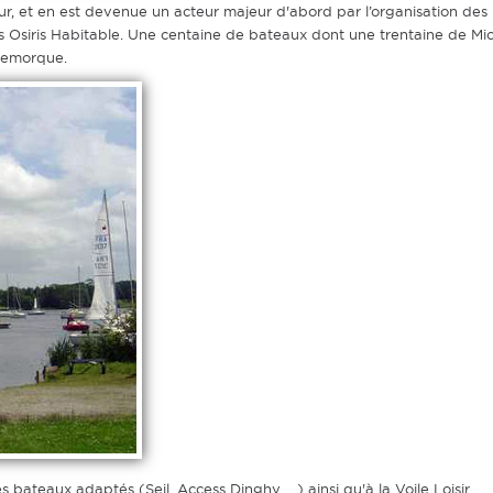
ur, et en est devenue un acteur majeur d'abord par l’organisation de
 Osiris Habitable. Une centaine de bateaux dont une trentaine de Micro
 remorque.
 bateaux adaptés (Seil, Access Dinghy, ...) ainsi qu'à la Voile Loisir.