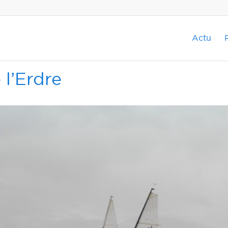
Actu
l’Erdre