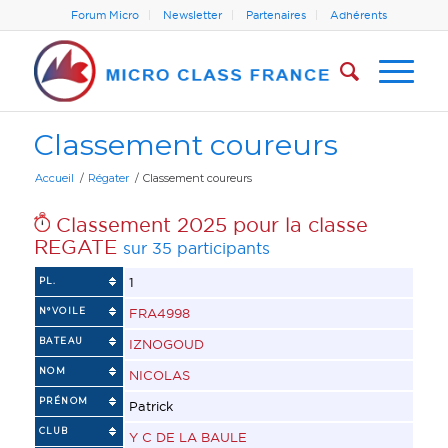
Forum Micro
Newsletter
Partenaires
Adhérents
Classement coureurs
Accueil
/
Régater
/
Classement coureurs
Classement 2025 pour la classe
REGATE
sur 35 participants
1
PL.
N°VOILE
FRA4998
BATEAU
IZNOGOUD
NOM
NICOLAS
PRÉNOM
Patrick
CLUB
Y C DE LA BAULE