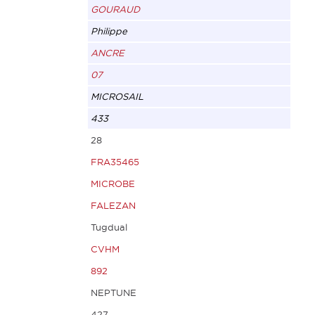
GOURAUD
Philippe
ANCRE
07
MICROSAIL
433
28
FRA35465
MICROBE
FALEZAN
Tugdual
CVHM
892
NEPTUNE
427