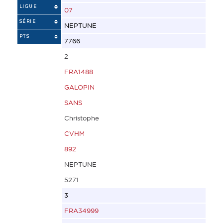
LIGUE
07
SÉRIE
NEPTUNE
PTS
7766
2
FRA1488
GALOPIN
SANS
Christophe
CVHM
892
NEPTUNE
5271
3
FRA34999