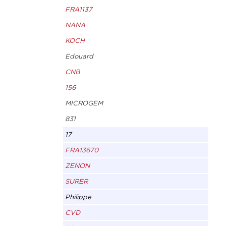
FRA1137
NANA
KOCH
Edouard
CNB
156
MICROGEM
831
17
FRA13670
ZENON
SURER
Philippe
CVD