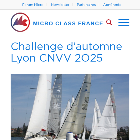
Forum Micro
Newsletter
Partenaires
Adhérents
Challenge d’automne
Lyon CNVV 2O25