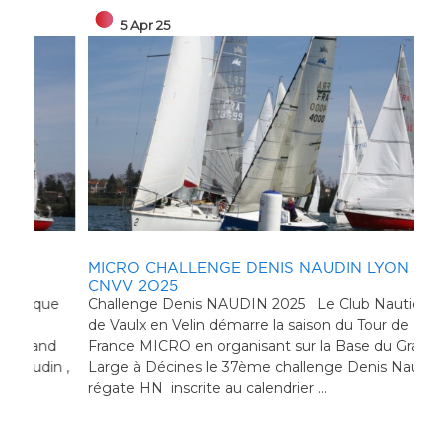
5 Apr 25
MICRO CHALLENGE DENIS NAUDIN LYON
CNVV 2O25
ue
Challenge Denis NAUDIN 2025 Le Club Nautique
de Vaulx en Velin démarre la saison du Tour de
nd
France MICRO en organisant sur la Base du Grand
LA
n ,
Large à Décines le 37ème challenge Denis Naudin ,
régate HN inscrite au calendrier ...