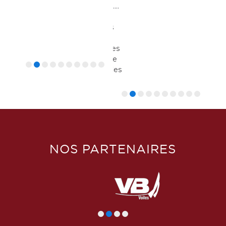
Ruban bleu de la Seine....
micro
Cette régate est à
départ décalé, donc les
plus lents partent en
premiers, les plus rapides
en dernier. ainsi, l'arrivée
rétabli les différences des
temps compens...
NOS PARTENAIRES