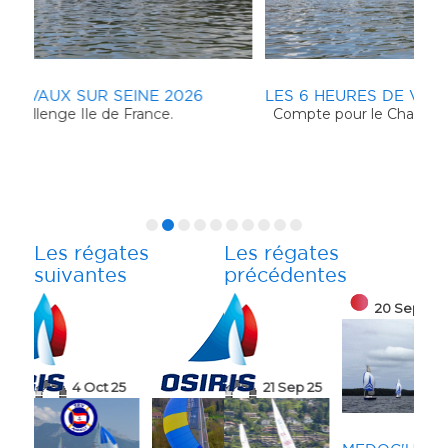
LES 6 HEURES DE VAUX SUR SEINE 2024
SI
Compte pour le Challenge Ile de France.
L'e
réga
end
pou
Mic
Les régates
Les régates
suivantes
précédentes
20 Sep 25
 25
5 Oct 25
21 Sep 25
11 Oct 25