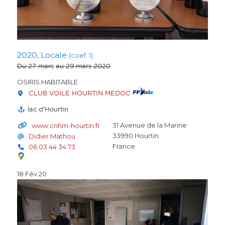
2020, Locale
(coef. 1)
Du 27 mars
au 29 mars 2020
OSIRIS HABITABLE
CLUB VOILE HOURTIN MEDOC
lac d'Hourtin
31 Avenue de la Marine
www.cnhm-hourtin.fr
33990
Hourtin
Didier Mathou
France
06 03 44 34 73
18 Fév 20