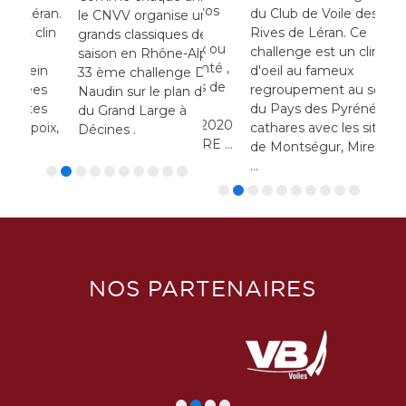
Pensez à préparer vos
ran.
du Club de Voile des
du 
le CNVV organise un des
de 
bateaux, licences ,
lin
Rives de Léran. Ce
Riv
grands classiques de la
pro
certificats médicaux ou
challenge est un clin
cahl
saison en Rhône-Alpes le
cha
questionnaire de santé ,
n
d'oeil au fameux
d'o
33 ème challenge Denis
qu’i
carte Osiris en cours de
s
regroupement au sein
reg
Naudin sur le plan d'eau
...
validité…. Première
s
du Pays des Pyrénées
du 
du Grand Large à
régate de la saison 2020
ix,
cathares avec les sites
cath
Décines .
organisée par l’ANCRE ...
de Montségur, Mirepoix,
de 
...
...
NOS PARTENAIRES