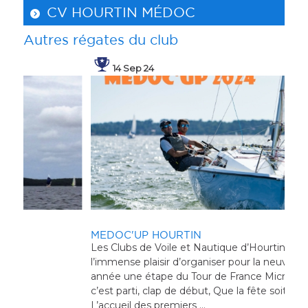
CV HOURTIN MÉDOC
Autres régates du club
14 Sep 24
MEDOC'UP HOURTIN
Les Clubs de Voile et Nautique d’Hourtin Médoc ont
l’immense plaisir d’organiser pour la neuvième
année une étape du Tour de France Micro. Allez
RÉ
c’est parti, clap de début, Que la fête soit belle.
20
L’accueil des premiers ...