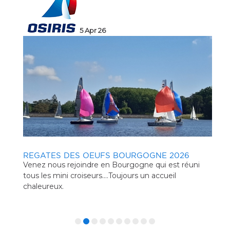
5 Apr 26
2026
REGATES DES OEUFS BOURGOGNE 2026
RE
 de
Venez nous rejoindre en Bourgogne qui est réuni
Ven
tous les mini croiseurs....Toujours un accueil
tous
chaleureux.
cha