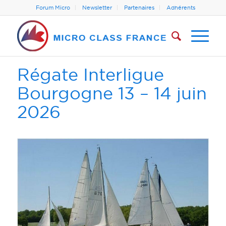
Forum Micro
Newsletter
Partenaires
Adhérents
Régate Interligue
Bourgogne 13 – 14 juin
2026