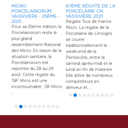
MICRO
67ÈME RÉGATE DE LA
PORCELAINORUM
PORCELAINE CN
VASSIVIÈRE - 25ÈME -
VASSIVIÈRE 2021
2021
Régate Tour de France
Pour sa 25ème édition, la
Micro. La régate de la
CHAMPIONNAT DE
RÉGATE CVRL - 4M
CO
CO
Porcelainorum reste le
Porcelaine de Limoges
PRINTEMPS 2
N°4
CN 
HO
plus grand
Ce championnat se
Quatrième régate à
Par
VAS
se courre
En M
rassemblement National
le
courra sur 3 régates, le
Léran pour le nouveau
fixe
traditionnellement le
plai
des Micro. En raison de la
né à
vainqueur sera désigné à
challenge 4M du Club de
dép
week-end de la
enc
situation sanitaire, la
l'issue des 3 courses
Voile des Rives de Léran.
mani
Pentecôte, entre le
ôte
Porcelainorum est
Ce challenge est un clin
prix
samedi après-midi et le
vous
reportée du 28 au 29
d'oeil au fameux
lundi en fin de matinée.
dép
août. Cette régate du
regroupement au sein
Elle attire de nombreux
ma
TdF Micro est une
du Pays des Pyrénées
compétiteurs en
incontournable : 38 Micro
cathares des sites de
dériveur et ...
...
Montségur, Mirepoix,
Montbel et les Monts ...