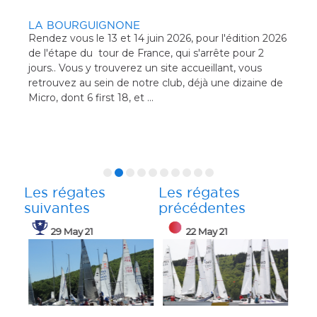
UIN
LA BOURGUIGNONE
Rendez vous le 13 et 14 juin 2026, pour l'édition 2026
gate
de l'étape du tour de France, qui s'arrête pour 2
ate
jours.. Vous y trouverez un site accueillant, vous
sera
RE
retrouvez au sein de notre club, déjà une dizaine de
medi
Ven
Micro, dont 6 first 18, et ...
tous
cha
Les régates
Les régates
suivantes
précédentes
29 May 21
22 May 21
 21
22 May 21
30 May 21