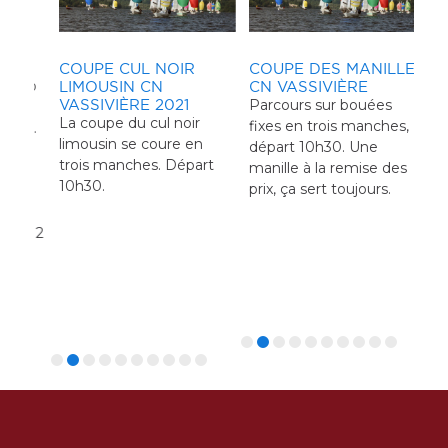
ue
COUPE CUL NOIR
COUPE DES
TROPHÉE BRÉTÉCHÉ
COUPE DES MANILLES
CO
RÉ
cro
LIMOUSIN CN
HABITABLES CN
N°2 SNO
CN VASSIVIÈRE
CR
N°
VASSIVIÈRE 2021
VASSIVIÈRE 2021
Parcours sur bouées
VAS
Qua
de
La coupe du cul noir
La saison bat son plein,
La 
fixes en trois manches,
Lér
ée.
limousin se coure en
c'est le mois de juin.
se 
départ 10h30. Une
cha
ue,
trois manches. Départ
Belle régate en
jou
manille à la remise des
Voi
se
10h30.
perspective, c'est parti
apr
prix, ça sert toujours.
Ce 
pour trois manches
tour
d'o
er
combatives!
dim
reg
de 2
dép
du 
du j
cat
vue
Mon
Mont