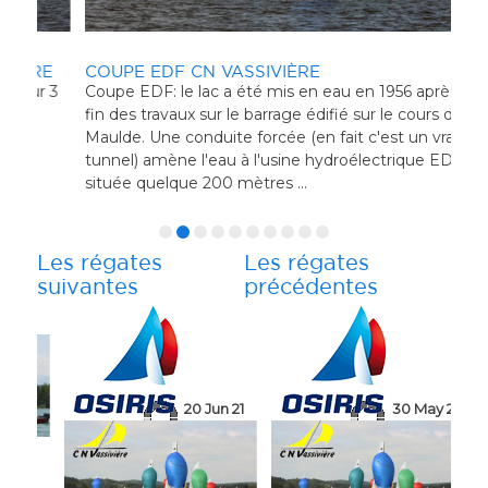
RE
COUPE EDF CN VASSIVIÈRE
CO
r 3
Coupe EDF: le lac a été mis en eau en 1956 après la
VA
L'ét
fin des travaux sur le barrage édifié sur le cours de la
mom
Maulde. Une conduite forcée (en fait c'est un vrai
à dr
tunnel) amène l'eau à l'usine hydroélectrique EDF
et 
située quelque 200 mètres ...
au p
Les régates
Les régates
suivantes
précédentes
20 Jun 21
6 Jun 21
20 Jun 21
30 May 21
E