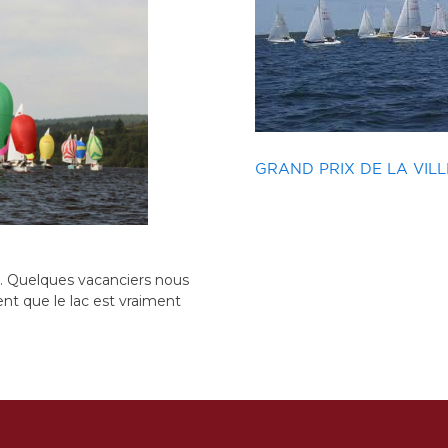
ONNE
COUPE LES JÉJÉS CV HOURTI
RÉGATE DE LA MUNICIP
e Déjean 2018.
Une course pour fêter le 14 