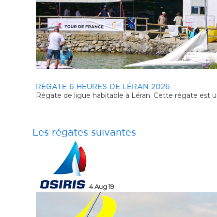
TDF PYRÉNÉES - LAC DE MONTBEL - LÉRAN
Cette régate est devenue une classique du Tour de Fr
œuvre par ce club n'est plus à démontrer, sans parler de 
Les régates suivantes
6 Aug 19
20 Jul 19