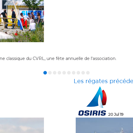
ance Micro en rassemblant plus de 20 Micro chaque année. Dans 
la facilité pour les ...
Les régates précéd
17 Aug 19
14 Jul 19