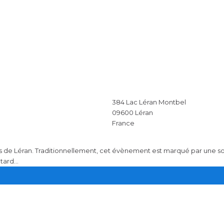
384 Lac Léran Montbel
09600
Léran
France
ves de Léran. Traditionnellement, cet évènement est marqué par une so
ard...