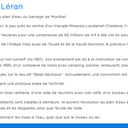
 Léran
 le plan d'eau du barrage de Montbel.
n, à peu près au centre d'un triangle Mirepoix-Lavelanet-Chalabre, il e
hectares pour une contenance de 60 millions de m3 a été mis en eau 
s de l'Ariège mais aussi de l'Aude et de la Haute Garonne, le précieux 
ut non lucratif (loi 1901). Son avènement est dû à la motivation de nom
s 1990, d'un complexe de loisirs avec camping, piscine, restaurant, plag
ituée, sur le lieu-dit "Base Nautique". Annuellement, une convention est 
nt une pratique aisée de l'activité.
un local vestiaire, d'une salle de réunions avec coin café, d'un bureau
ottants sont installés à demeure. Ils suivent l'évolution du plan d'eau 
 et les stagiaires, ainsi que l’Ecole de Voile.
ment les mises à l'eau, quel que soit le niveau du lac.