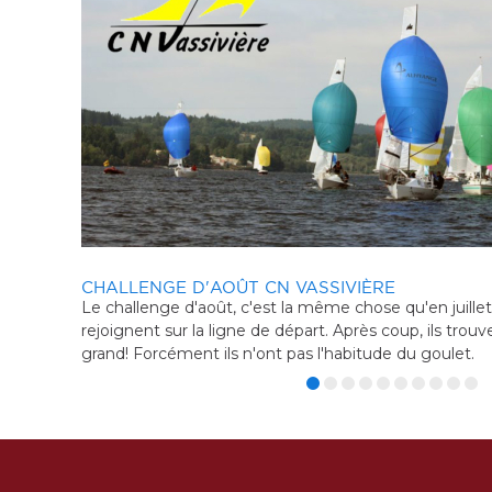
GRAND PRIX DE LA VILLE D'HOURTIN
TROPHÉE PIERRE DÉJEAN ETAPE 6 - SN NARB
ers nous
Sixième régate habitable de l'année du Trophée Pierr
vraiment