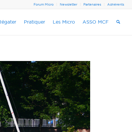
Forum Micro
Newsletter
Partenaires
Adhérents
Régater
Pratiquer
Les Micro
ASSO MCF