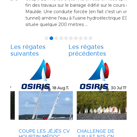
L'ét
fin des travaux sur le barrage édifié sur le cours de la
mom
Maulde. Une conduite forcée (en fait c'est un vrai
à dr
tunnel) amène l'eau à l'usine hydroélectrique EDF
et 
située quelque 200 mètres ...
au p
Les régates
Les régates
suivantes
précédentes
19 Aug 17
 17
18 Aug 17
5 Aug 17
30 Jul 17
MICROCUP ANNECY
2017
Les atouts du club
comme ceux de la ville
d’Annecy et de la région
ÛT
COUPE LES JÉJÉS CV
COUPE LES JÉJÉS CV
CHALLENGE DE
CH
CH
E
HOURTIN MÉDOC
HOURTIN MÉDOC
JUILLET N°5 CN
N°3
ÉT