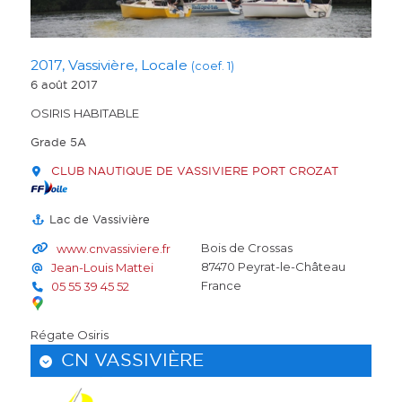
2017, Vassivière, Locale
(coef. 1)
6 août 2017
OSIRIS HABITABLE
Grade 5A
CLUB NAUTIQUE DE VASSIVIERE PORT CROZAT
Lac de Vassivière
Bois de Crossas
www.cnvassiviere.fr
87470
Peyrat-le-Château
Jean-Louis Mattei
France
05 55 39 45 52
Régate Osiris
CN VASSIVIÈRE