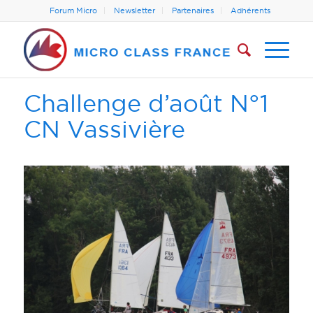
Forum Micro
Newsletter
Partenaires
Adhérents
Challenge d’août N°1
CN Vassivière