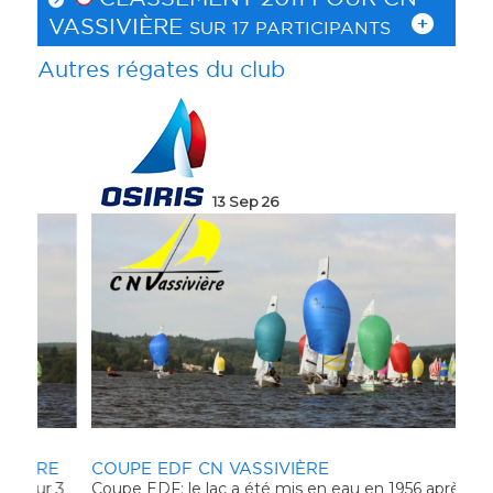
VASSIVIÈRE
SUR 17 PARTICIPANTS
Autres régates du club
13 Sep 26
RE
COUPE EDF CN VASSIVIÈRE
CO
r 3
Coupe EDF: le lac a été mis en eau en 1956 après la
VA