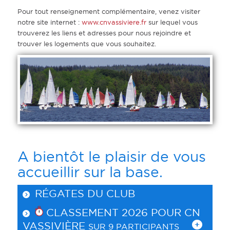
Pour tout renseignement complémentaire, venez visiter
notre site internet :
www.cnvassiviere.fr
sur lequel vous
trouverez les liens et adresses pour nous rejoindre et
trouver les logements que vous souhaitez.
A bientôt le plaisir de vous
accueillir sur la base.
RÉGATES DU CLUB
CLASSEMENT 2026 POUR
CN
VASSIVIÈRE
SUR 9 PARTICIPANTS