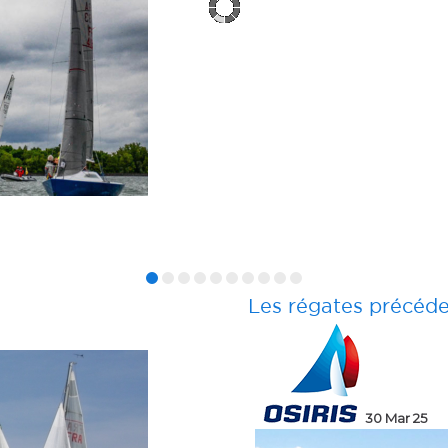
Les régates précéd
5 Apr 25
23 Mar 25