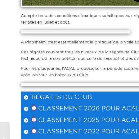
Compte tenu des conditions climatiques spécifiques aux régi
régates en juillet et août.
A Plobsheim, c'est essentiellement la pratique de la voile s
Ces régates couvrent tous les niveaux, de la régate de Club
technique de la compétition que celle de l'accueil et des é
Pour les plus jeunes, l'ACAL propose, sur la période scolai
voile loisir sur les bateaux du Club.
RÉGATES DU CLUB
CLASSEMENT 2026 POUR
ACA
CLASSEMENT 2025 POUR
ACA
CLASSEMENT 2022 POUR
ACA
Régate 6 heures de