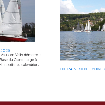
im.
 VOILE
DIOT'S CUP - SRV ANNECY - 2
RÉGATE DE LIGUE BOU