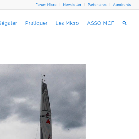
Forum Micro
Newsletter
Partenaires
Adhérents
Régater
Pratiquer
Les Micro
ASSO MCF