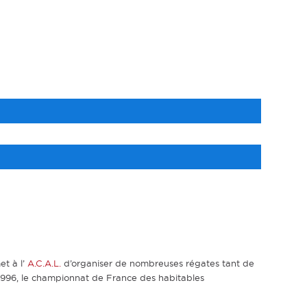
et à l’
A.C.A.L.
d’organiser de nombreuses régates tant de
n 1996, le championnat de France des habitables