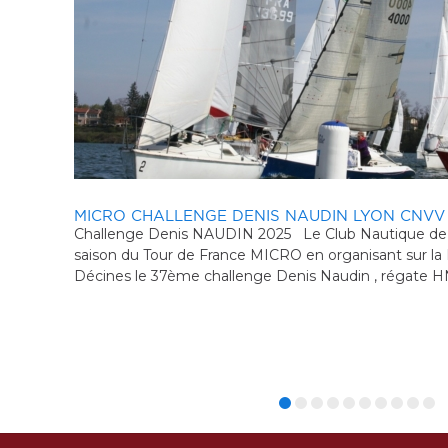
EURO MICRO ALSACE ACAL PLOBSHEIM
rre la
Cette année, l'Euro Micro revient en Alsace à Plobshe
ge à
er ...
ENTRAINEMENT D'HIVER 4 AS MANTAISE