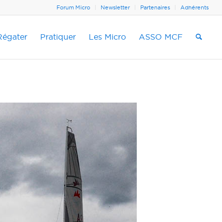
Forum Micro
Newsletter
Partenaires
Adhérents
Régater
Pratiquer
Les Micro
ASSO MCF