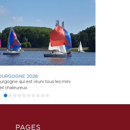
UDIN LYON CNVV 2O26
RO PARIS 2026
LUTETIA
Club Nautique de Vaulx en Velin démarre la
l'île des Boucles de Seine sur le plan d'eau de
L’ASM Voi
 organisant sur la Base du Grand Large à
e AS Mantaise.Cette régate fait parti du Tour de
au 6 avr
Naudin , régate HN inscrite au calendrier de
n 2024 nous a montré une forte participation locale.
350 hect
COUPE DES M
Parcours sur bo
remise des prix
PAGES