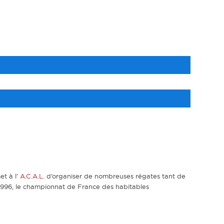
et à l’
A.C.A.L.
d’organiser de nombreuses régates tant de
n 1996, le championnat de France des habitables