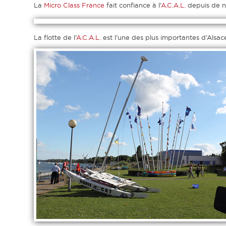
La
Micro
Class
France
fait confiance à l’
A.C.A.L.
depuis de n
La flotte de l’
A.C.A.L.
est l’une des plus importantes d’Alsac