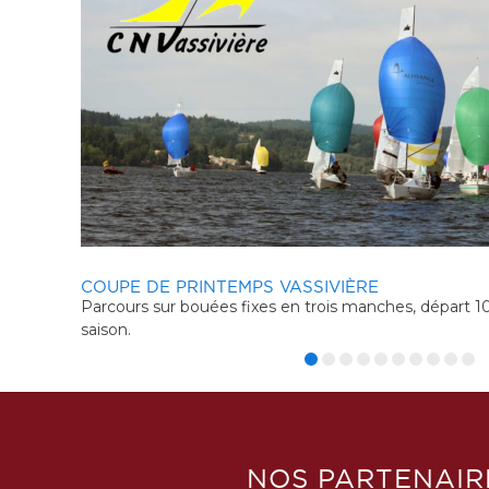
TROPHÉE ANCRE'ERDRE N°2 - 12 AVRIL 2026
REGATES DES OEUFS BOURGOGNE 2026
ate de la
Deuxième manche du Trophée de l'Erdre 2026.
Venez nous rejoindre en Bourgogne qui est réu
croiseurs....Toujours un accueil chaleureux.
NOS PARTENAIR