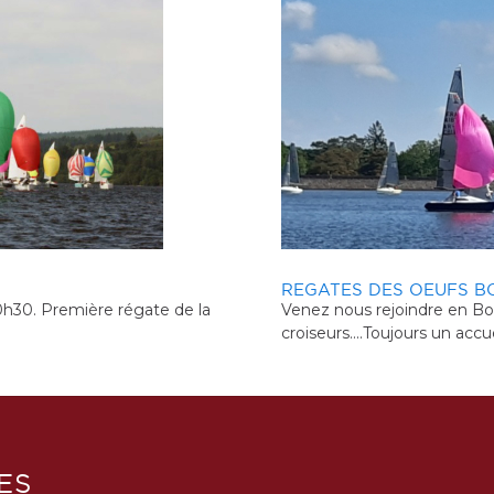
MICRO CHALLENGE DENIS NA
LUTECIA CUP EURO MIC
Challenge Denis NAUDIN 2026 Le 
L'Euro Micro Paris aura sur 
saison du Tour de France MICRO en
Lavacourt, et organisé par l
Décines le 38ème challenge Denis 
France Micro 2025. L'éditio
la ...
N'hésitez ...
ni tous les mini
ES