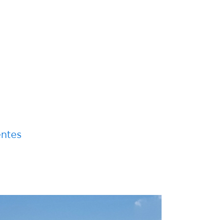
RÉGATE
Régate 
entes
4 Ap