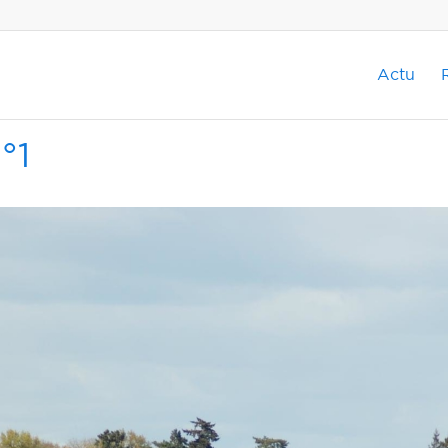
Actu
°1