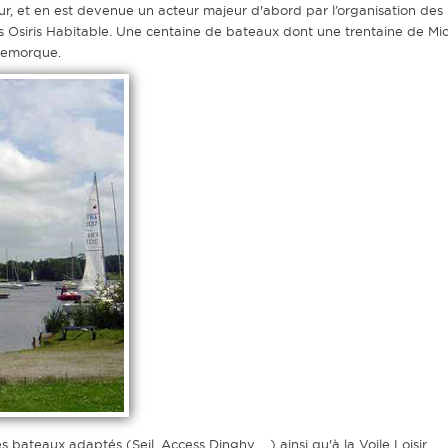
ur, et en est devenue un acteur majeur d'abord par l’organisation de
 Osiris Habitable. Une centaine de bateaux dont une trentaine de Micro
 remorque.
 bateaux adaptés (Seil, Access Dinghy, ...) ainsi qu'à la Voile Loisir.